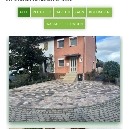
ALLE
PFLASTER
GARTEN
ZAUN
ROLLRASEN
WASSER-LEITUNGEN