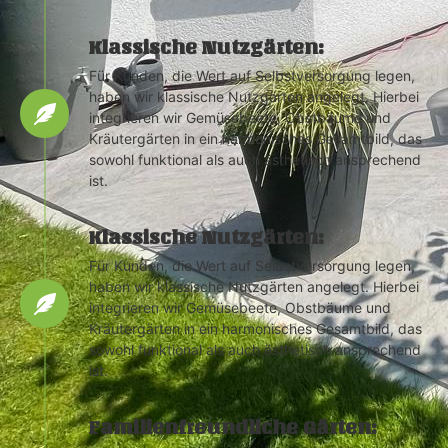
Klassische Nutzgärten:
Für Kunden, die Wert auf Selbstversorgung legen,
haben wir klassische Nutzgärten angelegt. Hierbei
integrieren wir Gemüsebeete, Obstbäume und
Kräutergärten in ein harmonisches Gesamtbild, das
sowohl funktional als auch ästhetisch ansprechend
ist.
Klassische Nutzgärten:
Für Kunden, die Wert auf Selbstversorgung legen,
haben wir klassische Nutzgärten angelegt. Hierbei
integrieren wir Gemüsebeete, Obstbäume und
Kräutergärten in ein harmonisches Gesamtbild, das
sowohl funktional als auch ästhetisch ansprechend
ist.
Familienfreundliche Gärten: