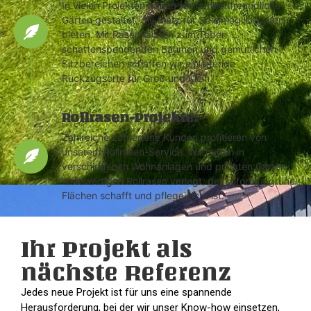
In vielen Projekten haben wir familienfreundliche
Gärten gestaltet, die Platz für Spielmöglichkeiten
bieten. Mit Rasenflächen zum Toben,
schattenspendenden Bäumen und gemütlichen
Sitzbereichen schaffen wir einladende
Rückzugsorte für Groß und Klein.
Rollrasen-Projekte:
Zahlreiche zufriedene Kunden profitieren von
unserem Rollrasen-Service. Wir haben in
verschiedenen Wohnanlagen und privaten Gärten
hochwertigen Rollrasen verlegt, der sofortige grüne
Flächen schafft und pflegeleicht ist.
Ihr Projekt als
nächste Referenz
Jedes neue Projekt ist für uns eine spannende
Herausforderung, bei der wir unser Know-how einsetzen,